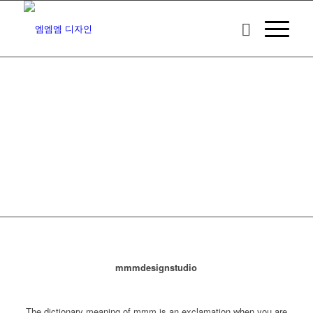
mmmdesignstudio
The dictionary meaning of mmm is an exclamation when you are