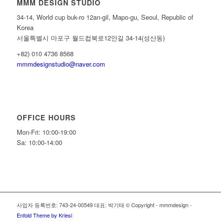
MMM DESIGN STUDIO
34-14, World cup buk-ro 12an-gil, Mapo-gu, Seoul, Republic of
Korea
서울특별시 마포구 월드컵북로12안길 34-14(성산동)
+82) 010 4736 8568
mmmdesignstudio@naver.com
OFFICE HOURS
Mon-Fri: 10:00-19:00
Sa: 10:00-14:00
사업자 등록번호: 743-24-00549 대표: 박기태 © Copyright - mmmdesign -
Enfold Theme by Kriesi