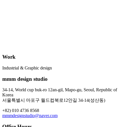
Work
Industrial & Graphic design
mmm design studio
34-14, World cup buk-ro 12an-gil, Mapo-gu, Seoul, Republic of
Korea
서울특별시 마포구 월드컵북로12안길 34-14(성산동)
+82) 010 4736 8568
mmmdesignstudio@naver.com
Office Hours