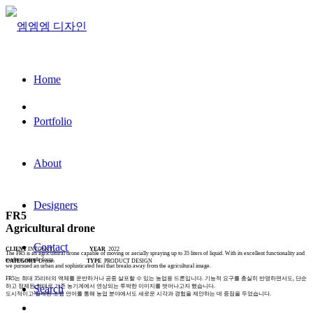
Home
Portfolio
About
Designers
FR5
Agricultural drone
Contact
CLIENT
INTOSKY
YEAR
2022
The FR5 is an agricultural drone capable of moving or aerially spraying up to 35 liters of liquid. With its excellent functionality and
modern, simple form,
CATEGORY
Drone
TYPE
PRODUCT DESIGN
we pursued an urban and sophisticated feel that breaks away from the agricultural image.
FR5는 최대 35리터의 액체를 운반하거나 공중 살포할 수 있는 농업용 드론입니다. 기능적 요구를 충실히 반영하면서도, 단순
하고 정제된 형태로 기존 농기계에서 연상되는 투박한 이미지를 벗어나고자 했습니다.
Search
도시적이고 절제된 조형 언어를 통해 농업 분야에서도 새로운 시각과 경험을 제안하는 데 중점을 두었습니다.